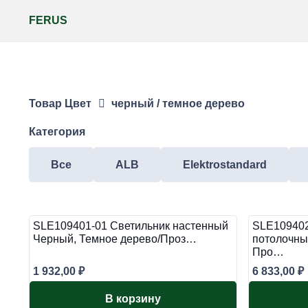
FERUS
Товар Цвет
черный / темное дерево
Категория
Все
ALB
Elektrostandard
SLE109401-01 Светильник настенный
SLE109402
Черный, Темное дерево/Проз…
потолочны
Про…
1 932,00
₽
6 833,00
₽
В корзину