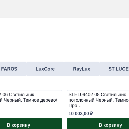
FAROS
LuxCore
RayLux
ST LUCE
-06 Светильник
SLE109402-08 Светильник
й Черный, Темное дерево/
потолочный Черный, Темно
Про…
10 003,00
₽
В корзину
В корзину