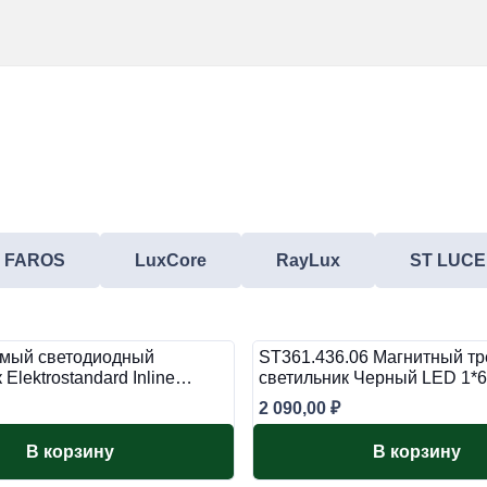
FAROS
LuxCore
RayLux
ST LUCE
мый светодиодный
ST361.436.06 Магнитный т
 Elektrostandard Inline…
светильник Черный LED 1
2 090,00
₽
В корзину
В корзину