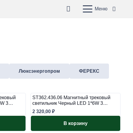
Меню
Люксэнергопром
ФЕРЕКС
рековый
ST362.436.06 Магнитный трековый
*6W 3…
светильник Черный LED 1*6W 3…
2 320,00
₽
В корзину