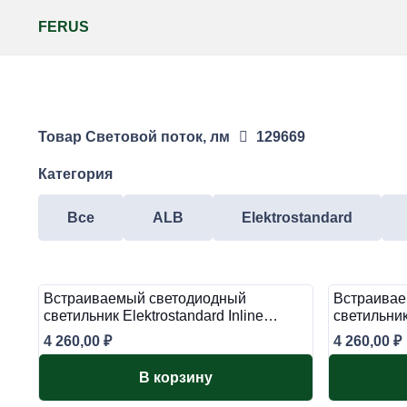
FERUS
Товар Световой поток, лм
129669
Категория
Все
ALB
Elektrostandard
Встраиваемый светодиодный
Встраивае
светильник Elektrostandard Inline…
светильник
4 260,00
₽
4 260,00
₽
В корзину