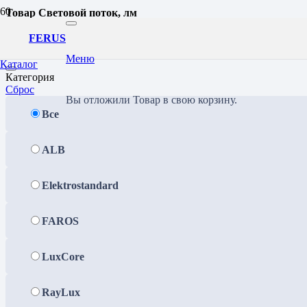
Товар Световой поток, лм
2646
FERUS
Фильтр
Меню
Каталог
Категория
Сброс
Вы отложили
Товар
в свою корзину.
Все
ALB
Elektrostandard
FAROS
LuxCore
RayLux