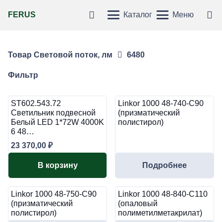
FERUS
Каталог
Меню
Товар Световой поток, лм
6480
Фильтр
ST602.543.72
Linkor 1000 48-740-C90
Светильник подвесной
(призматический
Белый LED 1*72W 4000K
полистирол)
6 48…
23 370,00
₽
В корзину
Подробнее
Linkor 1000 48-750-C90
Linkor 1000 48-840-C110
(призматический
(опаловый
полистирол)
полиметилметакрилат)