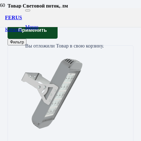
Товар Световой поток, лм
9792
FERUS
Меню
Каталог
Применить
Фильтр
Вы отложили
Товар
в свою корзину.