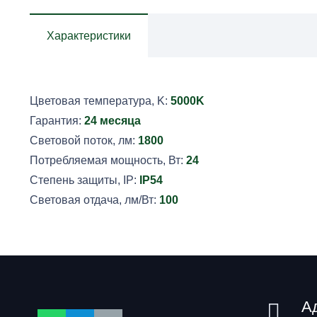
36-
Характеристики
O-
850-
IP54-
Clip1-
Цветовая температура, K:
5000K
D1-
Гарантия:
24 месяца
А1
Световой поток, лм:
1800
Потребляемая мощность, Вт:
24
Степень защиты, IP:
IP54
Световая отдача, лм/Вт:
100
А