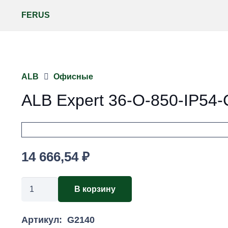
FERUS
ALB
Офисные
ALB Expert 36-O-850-IP54-
14 666,54
₽
Количество
В корзину
товара
ALB
Артикул:
G2140
Expert