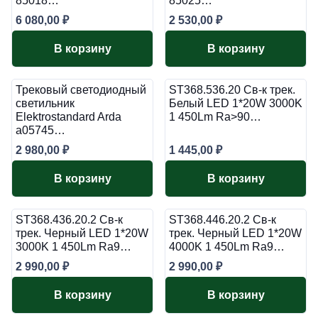
85018…
85025…
6 080,00
₽
2 530,00
₽
В корзину
В корзину
Трековый светодиодный
ST368.536.20 Св-к трек.
светильник
Белый LED 1*20W 3000K
Elektrostandard Arda
1 450Lm Ra>90…
a05745…
2 980,00
₽
1 445,00
₽
В корзину
В корзину
ST368.436.20.2 Св-к
ST368.446.20.2 Св-к
трек. Черный LED 1*20W
трек. Черный LED 1*20W
3000K 1 450Lm Ra9…
4000K 1 450Lm Ra9…
2 990,00
₽
2 990,00
₽
В корзину
В корзину