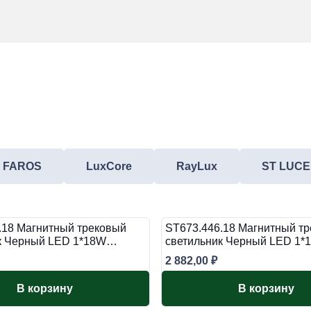
FAROS
LuxCore
RayLux
ST LUCE
.18 Магнитный трековый
ST673.446.18 Магнитный т
к Черный LED 1*18W…
светильник Черный LED 1
2 882,00
₽
В корзину
В корзину