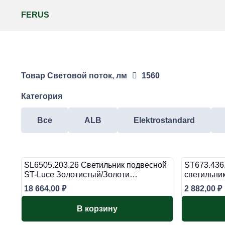
FERUS
Товар Световой поток, лм
1560
Категория
Все
ALB
Elektrostandard
SL6505.203.26 Светильник подвесной
ST673.436
ST-Luce Золотистый/Золоти…
светильни
18 664,00
₽
2 882,00
₽
В корзину