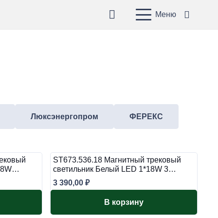
Меню
Люксэнергопром
ФЕРЕКС
рековый
ST673.536.18 Магнитный трековый
*18W…
светильник Белый LED 1*18W 3…
3 390,00
₽
В корзину