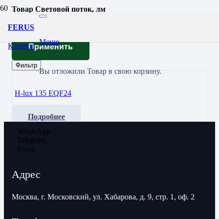
Товар Световой поток, лм
16160
FERUS
Меню
Каталог
Применить
Фильтр
Вы отложили
Товар
в свою корзину.
H-lux 135 EQF24
Подробнее
WhatsApp
Telegram
Email
Адрес
Москва, г. Московский, ул. Хабарова, д. 9, стр. 1, оф. 2