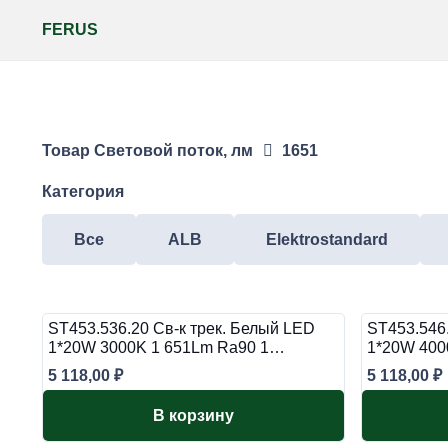
FERUS
Товар Световой поток, лм
1651
Категория
Все
ALB
Elektrostandard
ST453.536.20 Св-к трек. Белый LED
ST453.546.
1*20W 3000K 1 651Lm Ra90 1…
1*20W 400
5 118,00
₽
5 118,00
₽
В корзину