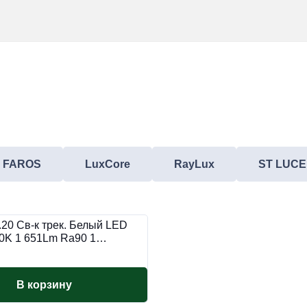
FAROS
LuxCore
RayLux
ST LUCE
20 Св-к трек. Белый LED
0K 1 651Lm Ra90 1…
В корзину