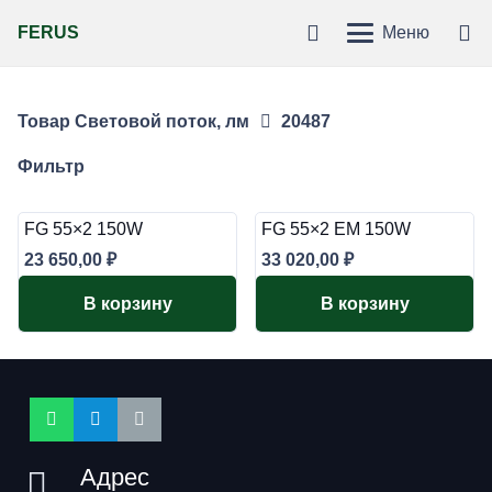
FERUS
Меню
Товар Световой поток, лм
20487
Фильтр
FG 55×2 150W
FG 55×2 EM 150W
23 650,00
₽
33 020,00
₽
В корзину
В корзину
Адрес