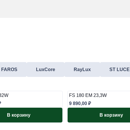
FAROS
LuxCore
RayLux
ST LUCE
 32W
FS 180 EM 23,3W
₽
9 890,00
₽
В корзину
В корзину