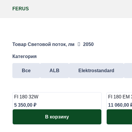
FERUS
Товар Световой поток, лм
2050
Категория
Все
ALB
Elektrostandard
FI 180 32W
FI 180 EM
5 350,00
₽
11 060,00
В корзину