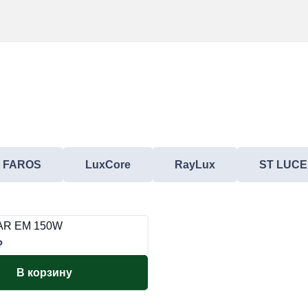
FAROS
LuxCore
RayLux
ST LUCE
TAR EM 150W
₽
В корзину