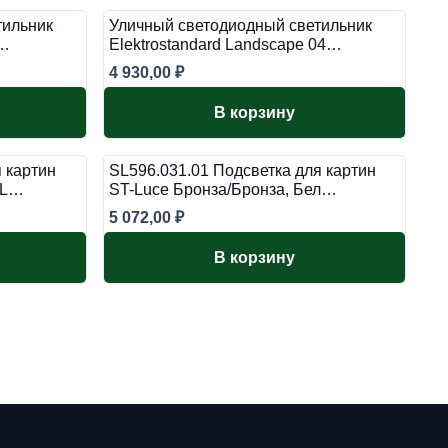
тильник
Уличный светодиодный светильник
/…
Elektrostandard Landscape 04…
4 930,00
₽
В корзину
 картин
SL596.031.01 Подсветка для картин
 L…
ST-Luce Бронза/Бронза, Бел…
5 072,00
₽
В корзину