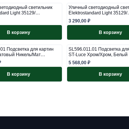
ветодиодный светильник
Уличный светодиодный све
ndard Light 35129/…
Elektrostandard Light 35129
3 290,00
₽
В корзину
В корзину
01 Подсветка для картин
SL596.011.01 Подсветка для
атовый Никель/Мат…
ST-Luce Хром/Хром, Белый
₽
5 568,00
₽
В корзину
В корзину