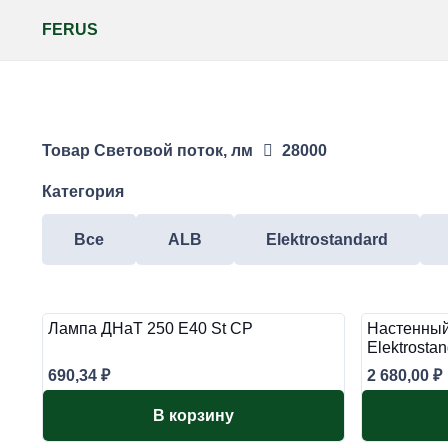
FERUS
Товар Световой поток, лм
28000
Категория
Все
ALB
Elektrostandard
Лампа ДНаТ 250 Е40 St СР
Настенный
Elektrost
690,34
₽
2 680,00
₽
В корзину