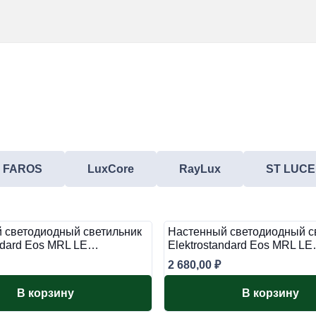
FAROS
LuxCore
RayLux
ST LUCE
 светодиодный светильник
Настенный светодиодный с
andard Eos MRL LE…
Elektrostandard Eos MRL L
2 680,00
₽
В корзину
В корзину