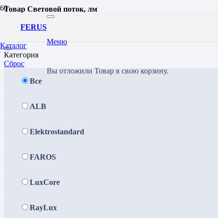
Товар Световой поток, лм
3212
FERUS
Фильтр
Меню
Каталог
Категория
Сброс
Вы отложили
Товар
в свою корзину.
Все
ALB
Elektrostandard
FAROS
LuxCore
RayLux