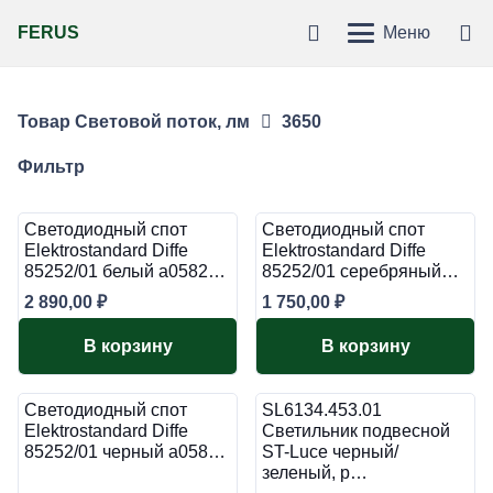
FERUS
Меню
Товар Световой поток, лм
3650
Фильтр
Светодиодный спот
Светодиодный спот
Elektrostandard Diffe
Elektrostandard Diffe
85252/01 белый a0582…
85252/01 серебряный…
2 890,00
₽
1 750,00
₽
В корзину
В корзину
Светодиодный спот
SL6134.453.01
Elektrostandard Diffe
Светильник подвесной
85252/01 черный a058…
ST-Luce черный/
зеленый, р…