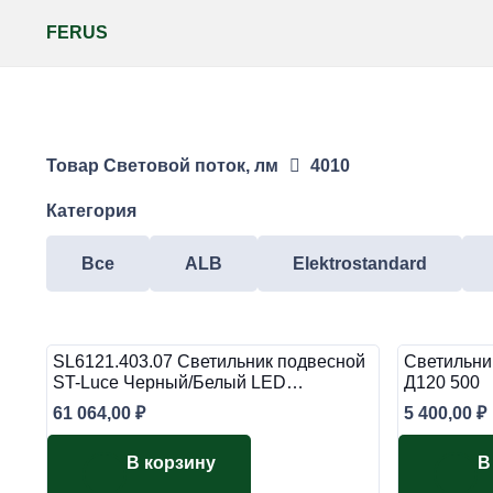
FERUS
Товар Световой поток, лм
4010
Категория
Все
ALB
Elektrostandard
SL6121.403.07 Светильник подвесной
Светильни
ST-Luce Черный/Белый LED…
Д120 500
61 064,00
₽
5 400,00
₽
В корзину
В