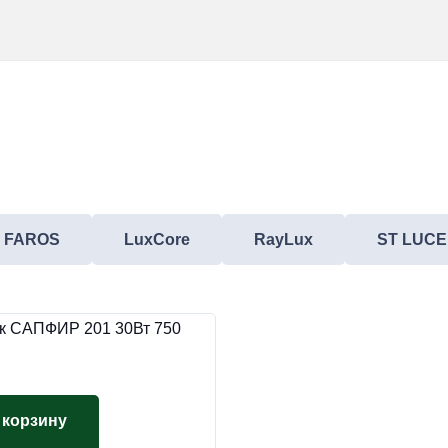
FAROS
LuxCore
RayLux
ST LUCE
к САПФИР 201 30Вт 750
 корзину