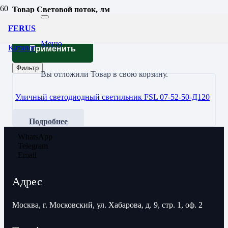
Товар Световой поток, лм
7357
FERUS
Меню
Каталог
Применить
Фильтр
Вы отложили
Товар
в свою корзину.
Уличный светодиодный светильник FSL 07-52-50-Д120
Подробнее
WhatsApp
Telegram
Email
Адрес
Москва, г. Московский, ул. Хабарова, д. 9, стр. 1, оф. 2