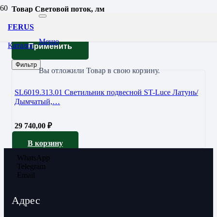
Товар Световой поток, лм
985
FERUS
Меню
Каталог
Применить
Фильтр
Вы отложили
Товар
в свою корзину.
SL6019.313.01 Светильник подвесной ST-Luce Латунь/
Дымчатый,…
29 740,00
₽
В корзину
WhatsApp
Telegram
Email
Адрес