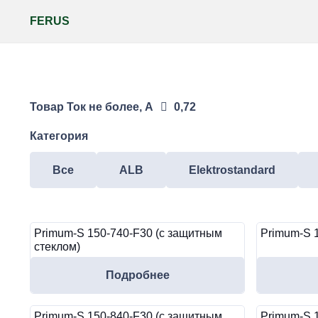
FERUS
Товар Ток не более, А
0,72
Категория
Все
ALB
Elektrostandard
Primum-S 150-740-F30 (с защитным
Primum-S 
стеклом)
Подробнее
Primum-S 150-840-F30 (с защитным
Primum-S 