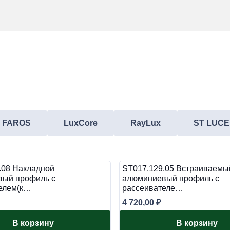
FAROS
LuxCore
RayLux
ST LUCE
.08 Накладной
ST017.129.05 Встраиваемы
ый профиль с
алюминиевый профиль с
елем(к…
рассеивателе…
4 720,00
₽
В корзину
В корзину