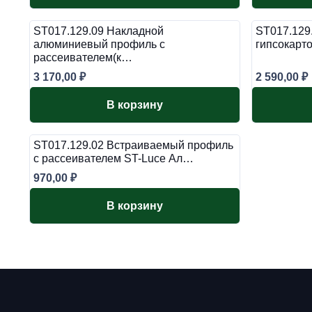
ST017.129.09 Накладной
ST017.129
алюминиевый профиль с
гипсокарт
рассеивателем(к…
3 170,00
₽
2 590,00
₽
В корзину
ST017.129.02 Встраиваемый профиль
с рассеивателем ST-Luce Ал…
970,00
₽
В корзину