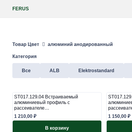
FERUS
Товар Цвет
алюминий анодированный
Категория
Все
ALB
Elektrostandard
ST017.129.04 Встраиваемый
ST017.129
алюминиевый профиль с
алюминиев
рассеивателе…
рассеиват
1 210,00
₽
1 150,00
₽
В корзину