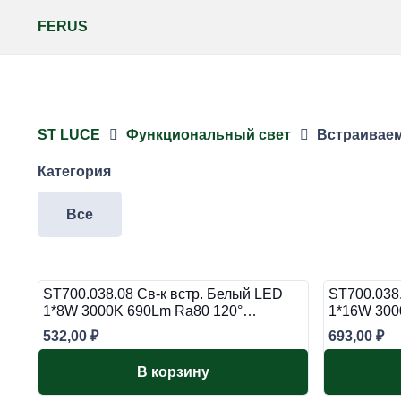
FERUS
ST LUCE
Функциональный свет
Встраивае
Категория
Все
ST700.038.08 Св-к встр. Белый LED
ST700.038
1*8W 3000K 690Lm Ra80 120°…
1*16W 300
532,00
₽
693,00
₽
В корзину