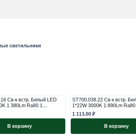
мые светильники
.16 Св-к встр. Белый LED
ST700.038.22 Св-к встр. Б
0K 1 380Lm Ra80 1…
1*22W 3000K 1 890Lm Ra8
1 113,00
₽
В корзину
В корзину