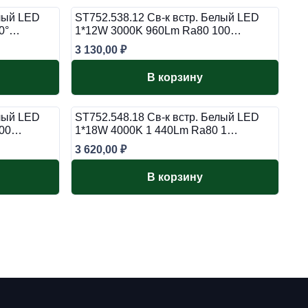
елый LED
ST752.538.12 Св-к встр. Белый LED
00°…
1*12W 3000K 960Lm Ra80 100…
3 130,00
₽
В корзину
елый LED
ST752.548.18 Св-к встр. Белый LED
100…
1*18W 4000K 1 440Lm Ra80 1…
3 620,00
₽
В корзину