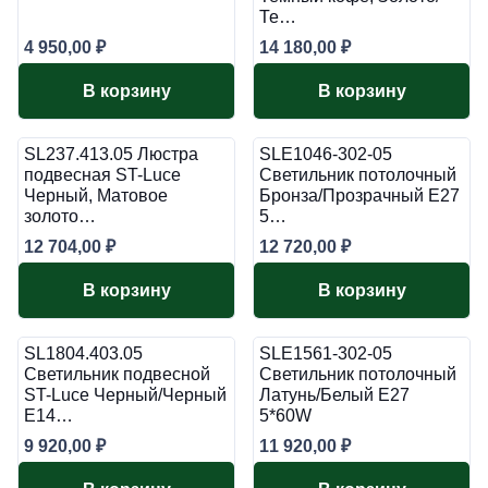
Те…
4 950,00
₽
14 180,00
₽
В корзину
В корзину
SL237.413.05 Люстра
SLE1046-302-05
подвесная ST-Luce
Светильник потолочный
Черный, Матовое
Бронза/Прозрачный E27
золото…
5…
12 704,00
₽
12 720,00
₽
В корзину
В корзину
SL1804.403.05
SLE1561-302-05
Светильник подвесной
Светильник потолочный
ST-Luce Черный/Черный
Латунь/Белый E27
E14…
5*60W
9 920,00
₽
11 920,00
₽