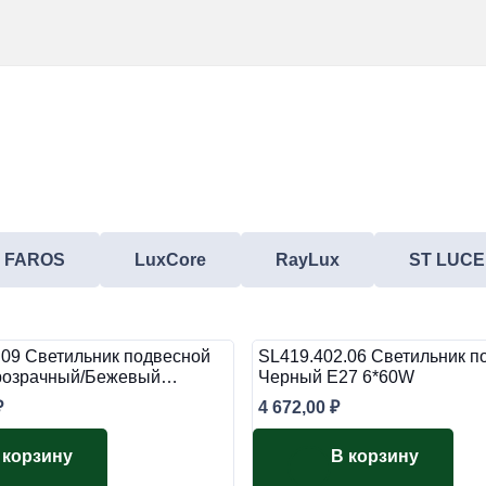
FAROS
LuxCore
RayLux
ST LUCE
.09 Светильник подвесной
SL419.402.06 Светильник п
Прозрачный/Бежевый…
Черный E27 6*60W
₽
4 672,00
₽
 корзину
В корзину