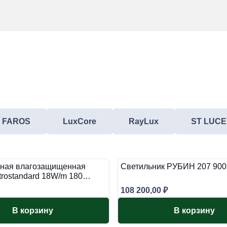
FAROS
LuxCore
RayLux
ST LUCE
ная влагозащищенная
Светильник РУБИН 207 900
ktrostandard 18W/m 180…
108 200,00
₽
В корзину
В корзину