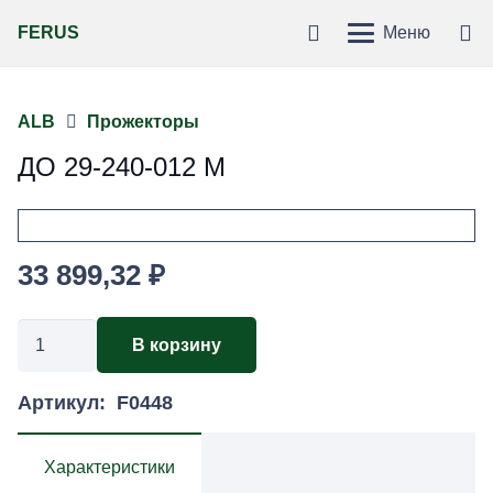
FERUS
Меню
ALB
Прожекторы
ДО 29-240-012 М
33 899,32
₽
Количество
В корзину
товара
ДО
Артикул:
F0448
29-
240-
Характеристики
012