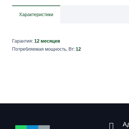
1И
Характеристики
70ДНаТ99Н-001УХЛ2
Гарантия:
12 месяцев
Потребляемая мощность, Вт:
12
А