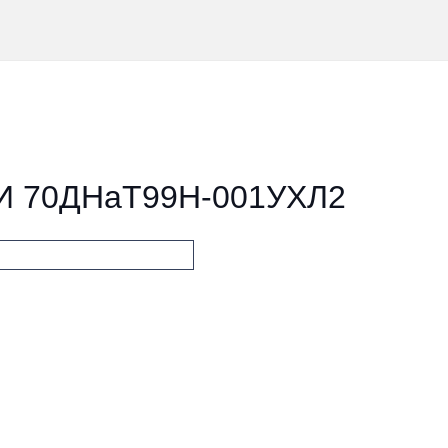
1И 70ДНаТ99Н-001УХЛ2