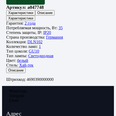
Артикул:
a047748
Характеристики
Описание
Характеристики
Гарантия:
2 года
Потребляемая мощность, Вт:
35
Степень защиты, IP:
IP20
Страна производства:
Германия
Коллекция:
DLN102
Количество ламп:
1
Тип цоколя:
GU10
Тип лампы:
Светодиодная
Цвет:
белый
Стиль:
Хай-тек
Описание
Штрихкод: 4690390000000
WhatsApp
Telegram
Email
Адрес