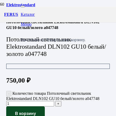
Elektrostandard
Светильники
FERUS
Каталог
Потолочные
Потолочный светильник Elektrostandard DLN102
Меню
GU10 белый/золото a047748
Потолочный светильник
Вы отложили
Товар
в свою корзину.
Elektrostandard DLN102 GU10 белый/
золото a047748
750,00
₽
Количество товара Потолочный светильник
Elektrostandard DLN102 GU10 белый/золото a047748
В корзину