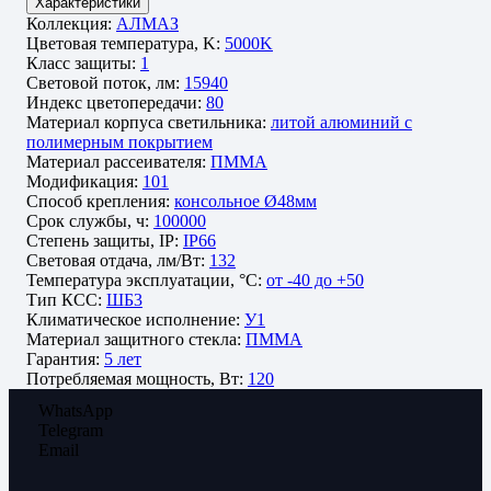
Характеристики
Коллекция:
АЛМАЗ
Цветовая температура, K:
5000K
Класс защиты:
1
Световой поток, лм:
15940
Индекс цветопередачи:
80
Материал корпуса светильника:
литой алюминий с
полимерным покрытием
Материал рассеивателя:
ПММА
Модификация:
101
Способ крепления:
консольное Ø48мм
Срок службы, ч:
100000
Степень защиты, IP:
IP66
Световая отдача, лм/Вт:
132
Температура эксплуатации, °C:
от -40 до +50
Тип КСС:
ШБ3
Климатическое исполнение:
У1
Материал защитного стекла:
ПММА
Гарантия:
5 лет
Потребляемая мощность, Вт:
120
WhatsApp
Telegram
Email