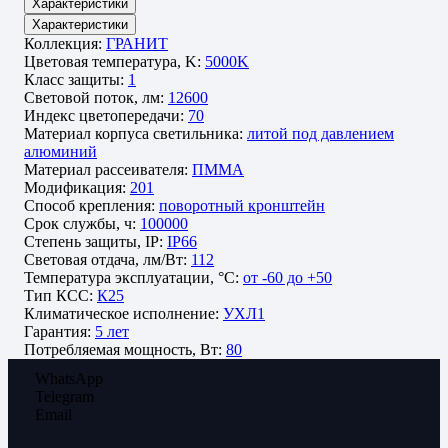
Характеристики
Характеристики
Коллекция:
ГРАНИТ
Цветовая температура, K:
5000K
Класс защиты:
1
Световой поток, лм:
12600
Индекс цветопередачи:
70
Материал корпуса светильника:
литой под давлением
алюминий
Материал рассеивателя:
ПММА
Модификация:
201
Способ крепления:
поворотный кронштейн
Срок службы, ч:
100000
Степень защиты, IP:
IP66
Световая отдача, лм/Вт:
112
Температура эксплуатации, °C:
от -60 до +50
Тип КСС:
К25
Климатическое исполнение:
УХЛ1
Гарантия:
5 лет
Потребляемая мощность, Вт:
80
WhatsApp
Telegram
Email