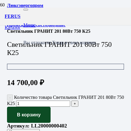
Люксэнергопром
Светодиодное освещение
FERUS
Промышленное освещение
Прожекторы светодиодные
Меню
Каталог
Светильник ГРАНИТ 201 80Вт 750 К25
Вы отложили
Товар
в свою корзину.
Светильник ГРАНИТ 201 80Вт 750
К25
14 700,00
₽
Количество товара Светильник ГРАНИТ 201 80Вт 750
К25
В корзину
Артикул:
LL20000000402