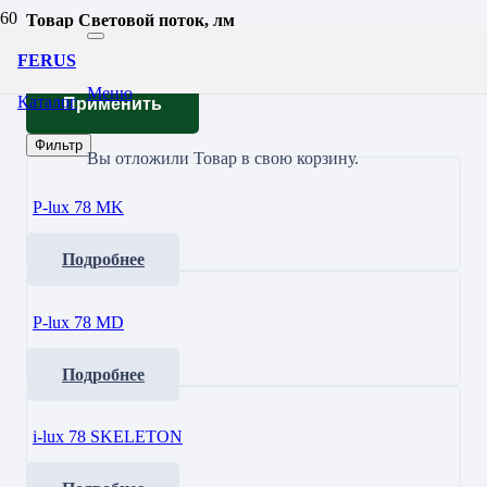
Товар Световой поток, лм
12160
FERUS
Меню
Каталог
Применить
Фильтр
Вы отложили
Товар
в свою корзину.
P-lux 78 MK
Подробнее
P-lux 78 МD
Подробнее
i-lux 78 SKELETON