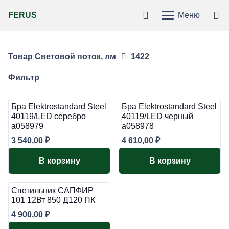
FERUS
Меню
Товар Световой поток, лм
1422
Фильтр
Бра Elektrostandard Steel
Бра Elektrostandard Steel
40119/LED серебро
40119/LED черный
a058979
a058978
3 540,00
₽
4 610,00
₽
В корзину
В корзину
Светильник САПФИР
101 12Вт 850 Д120 ПК
4 900,00
₽