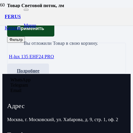
Товар Световой поток, лм
20110
FERUS
Меню
Каталог
Применить
Фильтр
Вы отложили
Товар
в свою корзину.
H-lux 135 EHF24 PRO
Подробнее
WhatsApp
Telegram
Email
Адрес
Москва, г. Московский, ул. Хабарова, д. 9, стр. 1, оф. 2