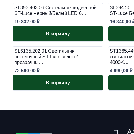
SL393.403.06 Светильник подвесной
SL394.501
ST-Luce Черный/Белый LED 6…
ST-Luce Б
19 832,00
₽
16 340,00
В корзину
SL6135.202.01 Светильник
ST1365.44
потолочный ST-Luce золото/
светильни
прозрачны…
4000K…
72 590,00
₽
4 990,00
₽
В корзину
А