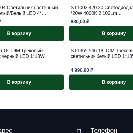
.04 Светильник настенный
ST1002.420.20 Светодиодна
елый/Белый LED 4*…
*20W 4000K 2 100Lm…
₽
880,00
₽
В корзину
В корзину
6.18_DIM Трековый
ST1365.546.18_DIM Треков
к черный LED 1*18W
светильник белый LED 1*
4 990,00
₽
В корзину
В корзину
дрес
Телефон