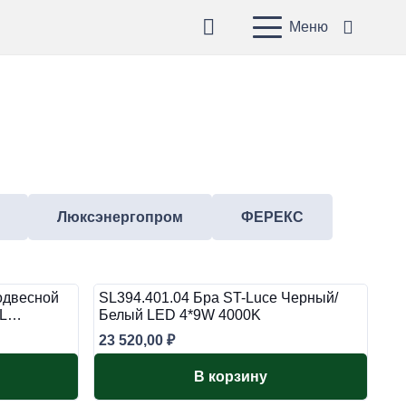
Меню
Люксэнергопром
ФЕРЕКС
одвесной
SL394.401.04 Бра ST-Luce Черный/
 L…
Белый LED 4*9W 4000K
23 520,00
₽
В корзину