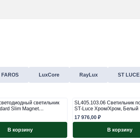
FAROS
LuxCore
RayLux
ST LUCE
светодиодный светильник
SL405.103.06 Светильник п
ndard Slim Magnet…
ST-Luce Хром/Хром, Белый
17 976,00
₽
В корзину
В корзину