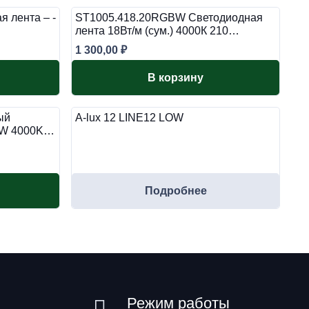
я лента – -
ST1005.418.20RGBW Светодиодная
лента 18Вт/м (сум.) 4000К 210…
1 300,00
₽
В корзину
ый
A-lux 12 LINE12 LOW
18W 4000K…
Подробнее
Режим работы