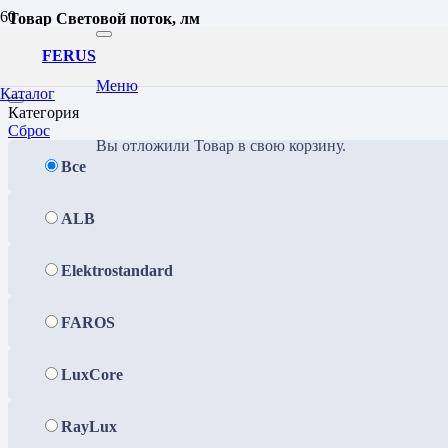
Товар Световой поток, лм
25577
FERUS
Фильтр
Меню
Каталог
Категория
Сброс
Вы отложили
Товар
в свою корзину.
Все
ALB
Elektrostandard
FAROS
LuxCore
RayLux