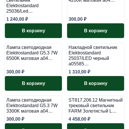
светильник
4200K матовая a04…
Elektrostandard
25036/Led…
1 240,00
₽
300,00
₽
В корзину
В корзину
Лампа светодиодная
Накладной светильник
Elektrostandard G5.3 7W
Elektrostandard
6500K матовая a04…
25037/LED черный
a05585…
300,00
₽
1 310,00
₽
В корзину
В корзину
Лампа светодиодная
ST817.206.12 Магнитный
Elektrostandard G5.3 7W
трековый светильник
3300K матовая a04…
FARM Золотистый L…
300,00
₽
4 458,00
₽