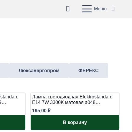
Меню
Люксэнергопром
ФЕРЕКС
standard
Лампа светодиодная Elektrostandard
49…
E14 7W 3300K матовая a048…
195,00
₽
В корзину