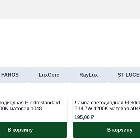
FAROS
LuxCore
RayLux
ST LUCE
одиодная Elektrostandard
Лампа светодиодная Elektro
00K матовая a048…
E14 7W 4200K матовая a0
195,00
₽
В корзину
В корзину