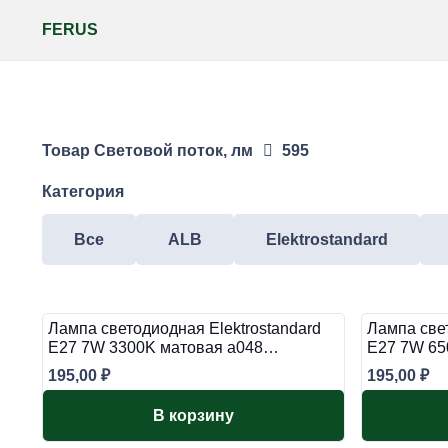
FERUS
Товар Световой поток, лм
595
Категория
Все
ALB
Elektrostandard
Лампа светодиодная Elektrostandard
Лампа свет
E27 7W 3300K матовая a048…
E27 7W 65
195,00
₽
195,00
₽
В корзину