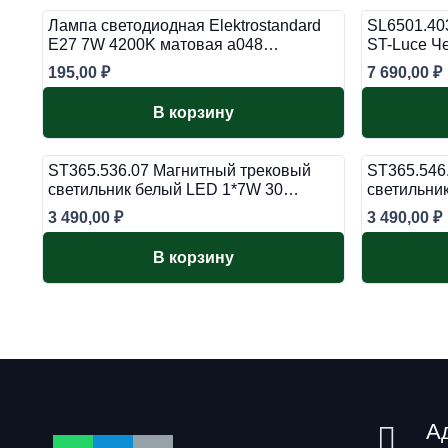
Лампа светодиодная Elektrostandard
SL6501.40
E27 7W 4200K матовая a048…
ST-Luce 
195,00
₽
7 690,00
₽
В корзину
ST365.536.07 Магнитный трековый
ST365.546
светильник белый LED 1*7W 30…
светильни
3 490,00
₽
3 490,00
₽
В корзину
А