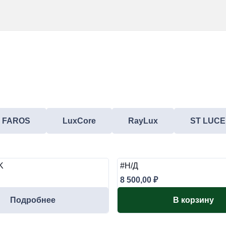
FAROS
LuxCore
RayLux
ST LUCE
K
#Н/Д
8 500,00
₽
Подробнее
В корзину